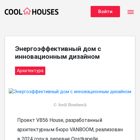
dehaze
Войти
Энергоэффективный дом с
инновационным дизайном
Архитектура
©
Jordi Bombeeck
Проект VB56 House, разработанный
архитектурным бюро VANBOOM, реализован
в 2024 году в деревне Oostkapelle,