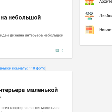
Архит
Ликбе
йна небольшой
Новос
 идеи дизайна интерьера небольшой
comment
0
нтерьера маленькой
о
ногих квартир является маленькая