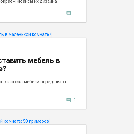
бираем нюансы их дизайна.
comment
0
ставить мебель в
е?
расстановка мебели определяют
comment
0