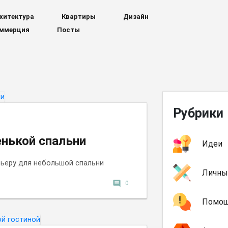
хитектура
Квартиры
Дизайн
ммерция
Посты
Рубрики
енькой спальни
Идеи
ьеру для небольшой спальни
Личны
comment
0
Помо