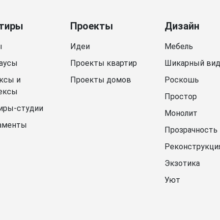
тиры
Проекты
Дизайн
ы
Идеи
Мебель
аусы
Проекты квартир
Шикарный ви
ксы и
Проекты домов
Роскошь
ексы
Простор
иры-студии
Монолит
аменты
Прозрачность
Реконструкци
Экзотика
Уют