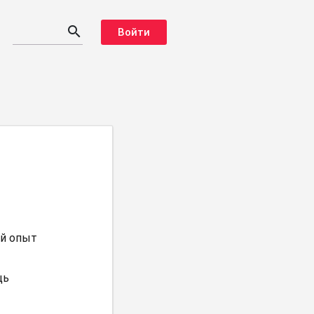
search
Войти
й опыт
щь