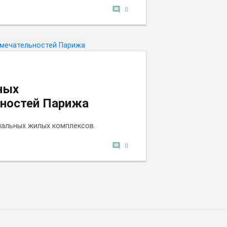
comment
0
ных
ностей Парижа
альных жилых комплексов.
comment
0