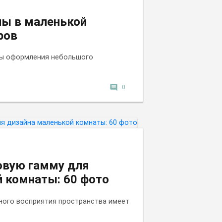
ны в маленькой
ров
бы оформления небольшого
comment
0
овую гамму для
 комнаты: 60 фото
ного восприятия пространства имеет