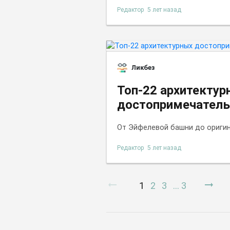
Редактор
5 лет назад
Ликбез
Топ-22 архитектур
достопримечатель
От Эйфелевой башни до оригин
Редактор
5 лет назад
arrow_right_alt
arrow_right_alt
1
2
3
...
3