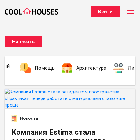
dehaze
Войти
Написать
чный
Помощь
Архитектура
Ликб
ыт
Новости
Компания Estima стала