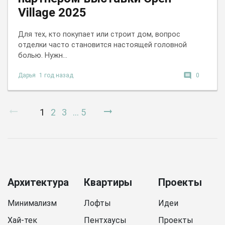
Village 2025
Для тех, кто покупает или строит дом, вопрос
отделки часто становится настоящей головной
болью. Нужн...
comment
Дарья
1 год назад
0
arrow_right_alt
arrow_right_alt
1
2
3
...
5
Архитектура
Квартиры
Проекты
Минимализм
Лофты
Идеи
Хай-тек
Пентхаусы
Проекты